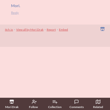
Mori.
Reply
itch.io
·
View all by Mori Drak
·
Report
·
Embed
Mori Drak
Follow
Collection
Comments
Related